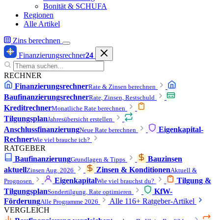
Bonität & SCHUFA
Regionen
Alle Artikel
Zins berechnen
Finanzierungsrechner
24
RECHNER
Finanzierungsrechner
Rate & Zinsen berechnen
Baufinanzierungsrechner
Rate, Zinsen, Restschuld
Kreditrechner
Monatliche Rate berechnen
Tilgungsplan
Jahresübersicht erstellen
Anschlussfinanzierung
Eigenkapital-
Neue Rate berechnen
Rechner
Wie viel brauche ich?
RATGEBER
Baufinanzierung
Bauzinsen
Grundlagen & Tipps
aktuell
Zinsen & Konditionen
Zinsen Aug. 2026
Aktuell &
Eigenkapital
Tilgung &
Prognosen
Wie viel brauchst du?
Tilgungsplan
KfW-
Sondertilgung, Rate optimieren
Förderung
Alle 116+ Ratgeber-Artikel
Alle Programme 2026
VERGLEICH