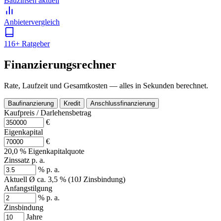
Bauzinsen aktuell
Anbieter­vergleich
116+ Ratgeber
Finanzierungsrechner
Rate, Laufzeit und Gesamtkosten — alles in Sekunden berechnet.
Baufinanzierung
Kredit
Anschlussfinanzierung
Kaufpreis / Darlehensbetrag
€
Eigenkapital
€
20,0 % Eigenkapitalquote
Zinssatz p. a.
% p. a.
Aktuell Ø ca. 3,5 % (10J Zinsbindung)
Anfangstilgung
% p. a.
Zinsbindung
Jahre