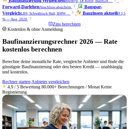
Baufinanzierung vergleichen
Interhyp, Dr. Klein, Baufi24…
Forward-Darlehen
Bauspar-
Anschluss absichern
Vergleich
Bauzinsen aktuell
LBS, Schwäbisch Hall, BHW…
Ø 3,5
% — Aug. 2026
Zins berechnen
Kostenlos & ohne Anmeldung
Baufinanzierungsrechner 2026 —
Rate
kostenlos berechnen
Berechne deine monatliche Rate, vergleiche Anbieter und finde die
günstigste Baufinanzierung oder den besten Kredit — unabhängig
und kostenlos.
Rechner starten
Anbieter vergleichen
4,9 / 5 Bewertung
80.000+ Berechnungen / Monat
Keine
Registrierung